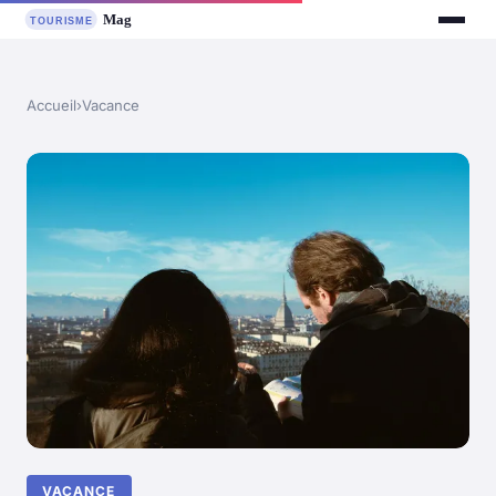
Accueil
›
Vacance
VACANCE