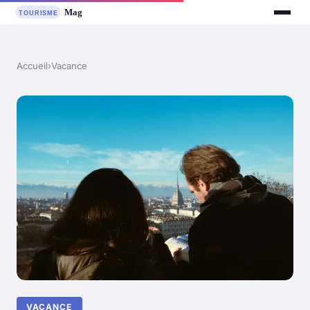
Accueil
›
Vacance
VACANCE