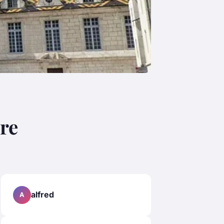
ire
alfred
A