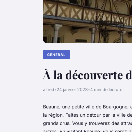
GÉNÉRAL
À la découverte de
alfred
•
24 janvier 2023
•
4 min de lecture
Beaune, une petite ville de Bourgogne, 
la région. Faites un détour par la ville
grands crus. Vous y trouverez des attrac
autres. En visitant Beaune, vous serez p