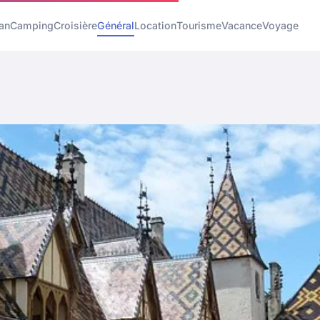
an
Camping
Croisière
Général
Location
Tourisme
Vacance
Voyage